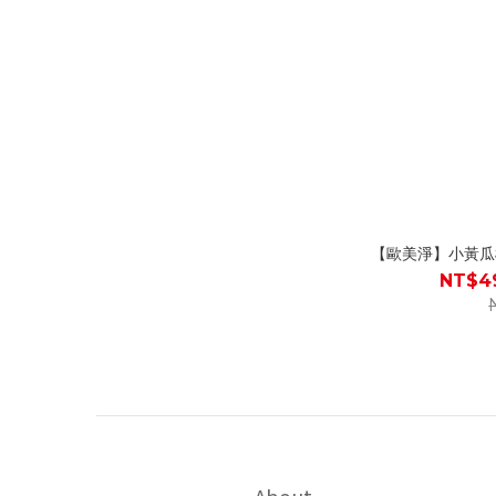
【歐美淨】小黃瓜
NT$49
About