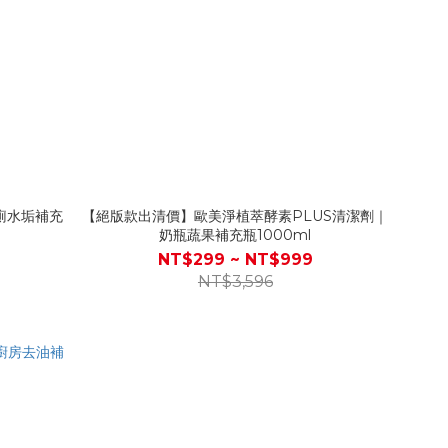
廁水垢補充
【絕版款出清價】歐美淨植萃酵素PLUS清潔劑｜
奶瓶蔬果補充瓶1000ml
NT$299 ~ NT$999
NT$3,596