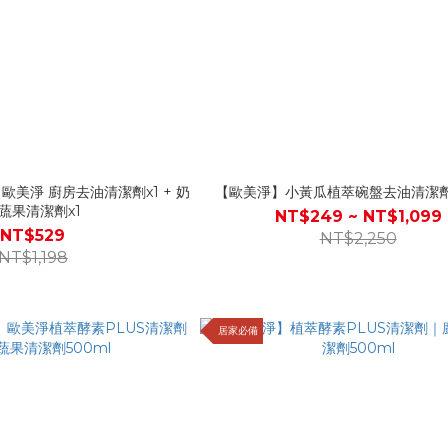
美淨 廚房去油清潔劑x1 + 奶
【歐美淨】小黃瓜植萃碗盤去油清潔劑 
蔬果清潔劑x1
NT$249 ~ NT$1,099
NT$529
NT$2,250
NT$1,198
居家必備