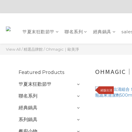
🎊夏末狂歡節🎊
聯名系列
經典鍋具
sale
View All
/
精選品牌館
/
Ohmagic｜歐美淨
OHMAGI
Featured Products
🎊夏末狂歡節🎊
絕版出清
聯名系列
經典鍋具
系列鍋具
餐廚小物