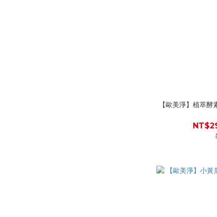
【歐美淨】植萃酵素
NT$29