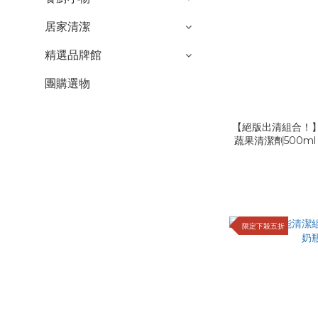
居家清潔
精選品牌館
團購選物
【絕版出清組合！
蔬果清潔劑500ml 
限定下殺五折