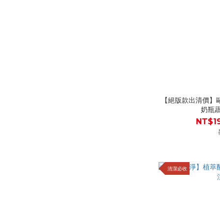
【絕版款出清價】歐
奶瓶蔬
NT$19
清潔必收