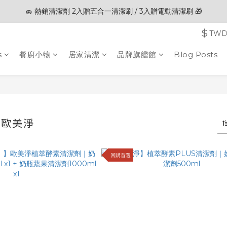
🧽 熱銷清潔劑 2入贈五合一清潔刷 / 3入贈電動清潔刷 🎁
🎊夏末狂歡節限定優惠🎊︱全館滿 $3,000現折$200
$
TW
🎊夏末狂歡節限定優惠🎊︱全館滿 $3,000現折$200
s
餐廚小物
居家清潔
品牌旗艦館
Blog Posts
C｜歐美淨
14 products
回購首選