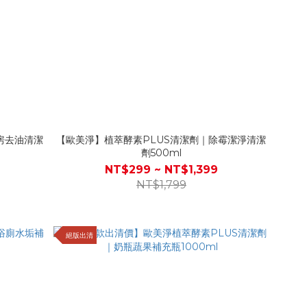
房去油清潔
【歐美淨】植萃酵素PLUS清潔劑｜除霉潔淨清潔
劑500ml
NT$299 ~ NT$1,399
NT$1,799
絕版出清