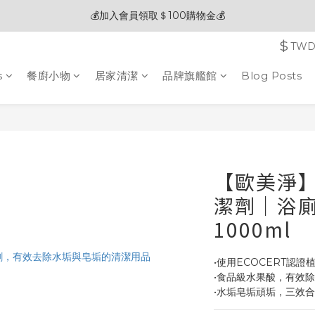
🎊夏末狂歡節限定優惠🎊︱全館滿 $3,000現折$200
🧽 熱銷清潔劑 2入贈五合一清潔刷 / 3入贈電動清潔刷 🎁
$
TW
🎊夏末狂歡節限定優惠🎊︱全館滿 $3,000現折$200
s
餐廚小物
居家清潔
品牌旗艦館
Blog Posts
【歐美淨】
潔劑｜浴
1000ml
•使用ECOCERT認證
•食品級水果酸，有效
•水垢皂垢頑垢，三效