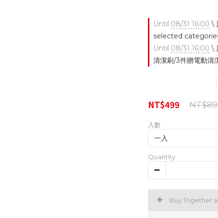
Until
08/31 16:00
\
selected categorie
Until
08/31 16:00
\
清潔刷/3件贈電動清潔刷 o
NT$499
NT$89
入數
Quantity
Buy Together 