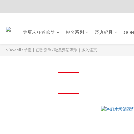
🎊夏末狂歡節🎊
聯名系列
經典鍋具
sale
View All
/
🎊夏末狂歡節🎊
/
歐美淨清潔劑｜多入優惠