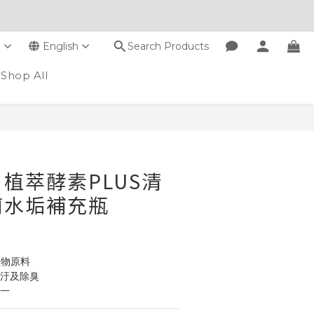
D
English
Search Products
Shop All
BUY NOW
植萃酵素PLUS清
廁水垢補充瓶
植物原料
除汙及除臭
合一