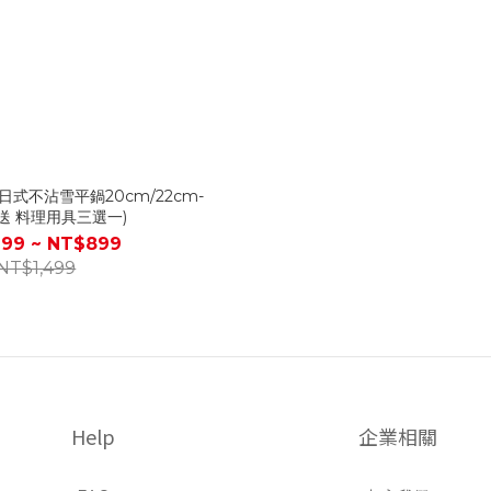
式不沾雪平鍋20cm/22cm-
送 料理用具三選一)
99 ~ NT$899
NT$1,499
Help
企業相關