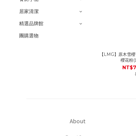
居家清潔
精選品牌館
團購選物
【LMG】原木雪櫻日
櫻花粉(
NT$7
About