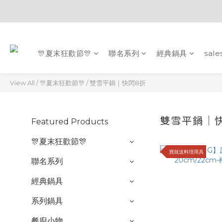
🎊夏末狂歡節🎊
聯名系列
經典鍋具
sale
View All
/
🎊夏末狂歡節🎊
/
雙雪平鍋｜快閃8折
雙雪平鍋｜
Featured Products
🎊夏末狂歡節🎊
買就送料理用具
聯名系列
經典鍋具
系列鍋具
餐廚小物