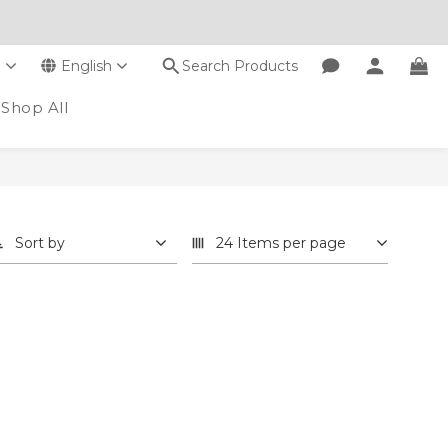
D
English
Search Products
Shop All
Sort by
24 Items per page