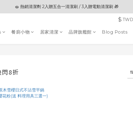
🧽 熱銷清潔劑 2入贈五合一清潔刷 / 3入贈電動清潔刷 🎁
🎊夏末狂歡節限定優惠🎊︱全館滿 $3,000現折$200
$
TW
🎊夏末狂歡節限定優惠🎊︱全館滿 $3,000現折$200
s
餐廚小物
居家清潔
品牌旗艦館
Blog Posts
快閃8折
1 products