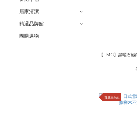
居家清潔
精選品牌館
團購選物
【LMG】黑曜石極耐
質感三鍋組