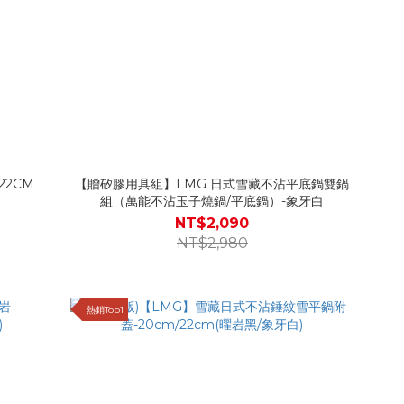
2CM
【贈矽膠用具組】LMG 日式雪藏不沾平底鍋雙鍋
組（萬能不沾玉子燒鍋/平底鍋）-象牙白
NT$2,090
NT$2,980
熱銷Top1