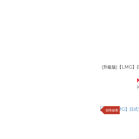
(升級版)【LMG】
銷售破萬