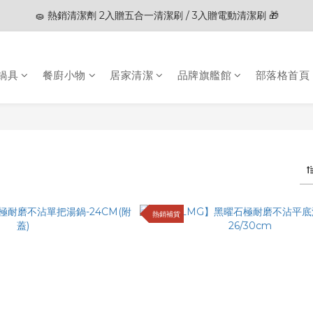
🧽 熱銷清潔劑 2入贈五合一清潔刷 / 3入贈電動清潔刷 🎁
🎊夏末狂歡節限定優惠🎊︱全館滿 $3,000現折$200
🎊夏末狂歡節限定優惠🎊︱全館滿 $3,000現折$200
鍋具
餐廚小物
居家清潔
品牌旗艦館
部落格首頁
件商品
熱銷補貨