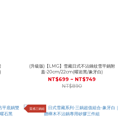
岩
(升級版)【LMG】雪藏日式不沾錘紋雪平鍋附
)
蓋-20cm/22cm(曜岩黑/象牙白)
NT$699 ~ NT$749
NT$890
質感三鍋組