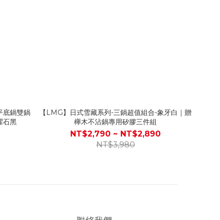
平底鍋雙鍋
【LMG】日式雪藏系列-三鍋超值組合-象牙白｜贈
曜石黑
櫸木不沾鍋專用矽膠三件組
NT$2,790 ~ NT$2,890
NT$3,980
聯絡我們