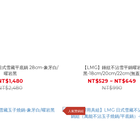
日式雪藏平底鍋 28cm-象牙白/
【LMG】錘紋不沾雪平鍋曜
曜岩黑
黑-18cm/20cm/22cm(無蓋
NT$1,480
NT$529 ~ NT$649
NT$2,480
NT$990
人氣雙鍋組