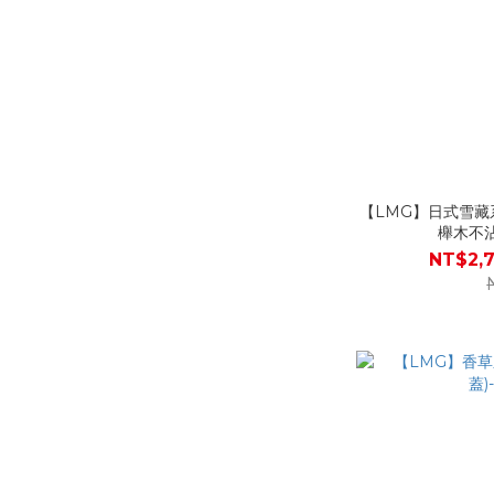
【LMG】日式雪藏
櫸木不
NT$2,7