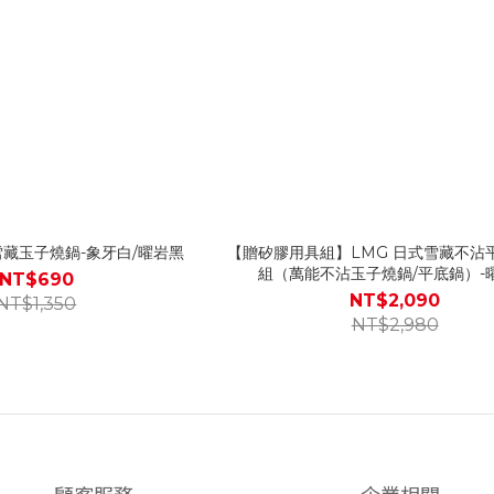
雪藏玉子燒鍋-象牙白/曜岩黑
【贈矽膠用具組】LMG 日式雪藏不沾
組（萬能不沾玉子燒鍋/平底鍋）-
NT$690
NT$2,090
NT$1,350
NT$2,980
顧客服務
企業相關