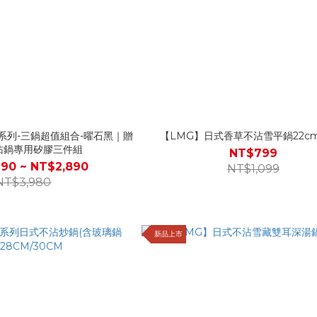
系列-三鍋超值組合-曜石黑｜贈
【LMG】日式香草不沾雪平鍋22cm
沾鍋專用矽膠三件組
NT$799
90 ~ NT$2,890
NT$1,099
NT$3,980
新品上市