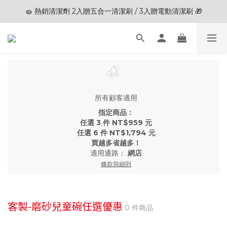
🧽 熱銷清潔劑 2入贈五合一清潔刷 / 3入贈電動清潔刷 🎁
🎊夏末狂歡節限定優惠🎊︱全館滿 $3,000現折$200
🎊夏末狂歡節限定優惠🎊︱全館滿 $3,000現折$200
所有顧客適用
指定商品：
任選 3 件 NT$959 元
任選 6 件 NT$1,794 元
買越多省越多！
適用通路：
網店
條款與細則
客製-磨砂兒童碗任選優惠
0 件商品