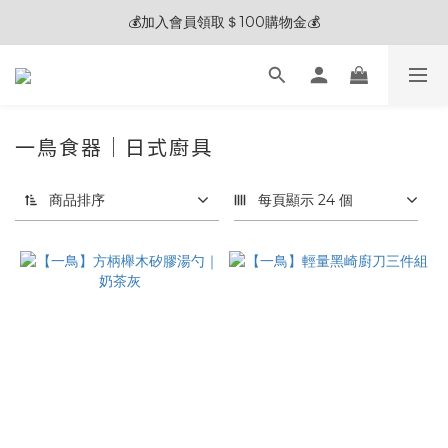
🎊夏末狂歡節限定優惠🎊︱全館滿 $3,000現折$200
💰加入會員領取＄100購物金💰
🧽 熱銷清潔劑 2入贈五合一清潔刷 / 3入贈電動清潔刷 🎁
🎊夏末狂歡節限定優惠🎊︱全館滿 $3,000現折$200
一鳥食器｜日式廚具
9 件商品
商品排序
每頁顯示 24 個