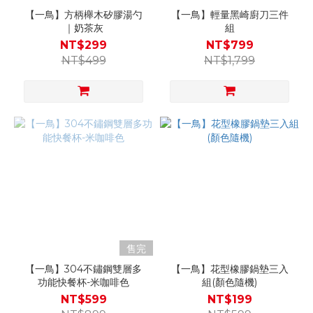
【一鳥】方柄櫸木矽膠湯勺
【一鳥】輕量黑崎廚刀三件
｜奶茶灰
組
NT$299
NT$799
NT$499
NT$1,799
售完
【一鳥】304不鏽鋼雙層多
【一鳥】花型橡膠鍋墊三入
功能快餐杯-米咖啡色
組(顏色隨機)
NT$599
NT$199