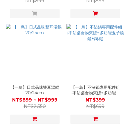
NT$899
NT$599
【一鳥】日式品味雙耳湯鍋
【一鳥】不沾鍋專用配件組
20/24cm
(不沾桌食物夾鏟+多功能玉
子燒鏟+鍋刷)
NT$899 ~ NT$999
NT$399
NT$2,550
NT$699