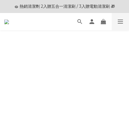
🧽 熱銷清潔劑 2入贈五合一清潔刷 / 3入贈電動清潔刷 🎁
🎊夏末狂歡節限定優惠🎊︱全館滿 $3,000現折$200
🎊夏末狂歡節限定優惠🎊︱全館滿 $3,000現折$200