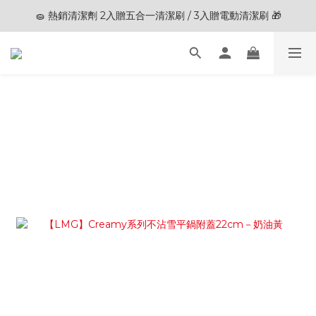
🧽 熱銷清潔劑 2入贈五合一清潔刷 / 3入贈電動清潔刷 🎁
🎊夏末狂歡節限定優惠🎊︱全館滿 $3,000現折$200
🎊夏末狂歡節限定優惠🎊︱全館滿 $3,000現折$200