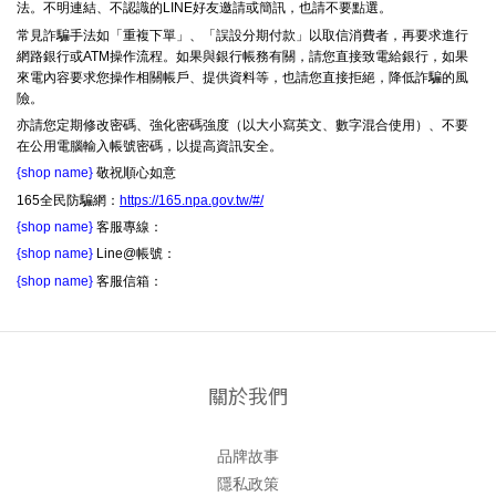
法。不明連結、不認識的LINE好友邀請或簡訊，也請不要點選。
常見詐騙手法如「重複下單」、「誤設分期付款」以取信消費者，再要求進行
網路銀行或ATM操作流程。如果與銀行帳務有關，請您直接致電給銀行，如果
來電內容要求您操作相關帳戶、提供資料等，也請您直接拒絕，降低詐騙的風
險。
亦請您定期修改密碼、強化密碼強度（以大小寫英文、數字混合使用）、不要
在公用電腦輸入帳號密碼，以提高資訊安全。
{shop name}
敬祝順心如意
165全民防騙網：
https://165.npa.gov.tw/#/
{shop name}
客服專線：
{shop name}
Line@帳號：
{shop name}
客服信箱：
關於我們
品牌故事
隱私政策