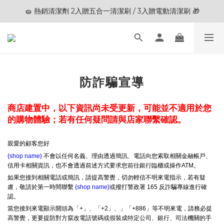
🧽 熱銷清潔劑 2入贈五合一清潔刷 / 3入贈電動清潔刷 🎁
🎊夏末狂歡節限定優惠🎊︱全館滿 $3,000現折$200
🎊夏末狂歡節限定優惠🎊︱全館滿 $3,000現折$200
防詐騙宣導
商店建置中，以下資訊尚未受更新，可能並不適用於您
的購物體驗；若有任何疑問請與店家聯繫確認。
親愛的顧客您好
{shop name}
不會以任何名義、理由透過簡訊、電話向您索取相關金融帳戶、
信用卡相關資訊，也不會透過前述方式要求您前往銀行臨櫃或操作ATM。
如果您接到相關電話或簡訊，請提高警覺，切勿輕信不明來電指示，若有疑
慮，敬請於第一時間聯繫
{shop name}
或撥打警政署 165 反詐騙專線進行確
認。
當您接到來電顯示開頭為「+」、「+2」、」「+886」等不明來電，請務必提
高警覺，更要提防對方竄改電話號碼或假裝成特定公司、銀行、司法機關的手