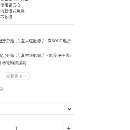
常使用更安心
的清新橙花氣息
後不乾澀
定分類，\ 夏末狂歡節 / - 滿3000現折
指定分類，\ 夏末狂歡節 / －歐美淨任選2
件贈電動清潔刷
查看更多
9