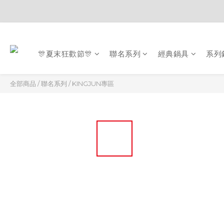
🎊夏末狂歡節🎊
聯名系列
經典鍋具
系列
全部商品
/
聯名系列
/
KINGJUN專區