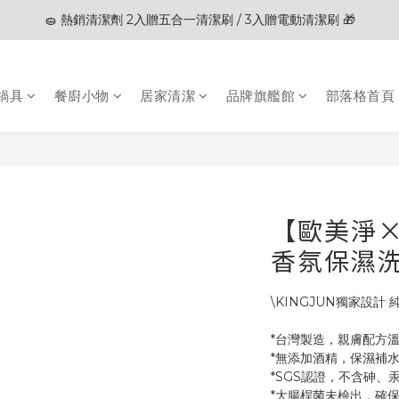
🧽 熱銷清潔劑 2入贈五合一清潔刷 / 3入贈電動清潔刷 🎁
🎊夏末狂歡節限定優惠🎊︱全館滿 $3,000現折$200
🎊夏末狂歡節限定優惠🎊︱全館滿 $3,000現折$200
鍋具
餐廚小物
居家清潔
品牌旗艦館
部落格首頁
【歐美淨×
香氛保濕洗
\KINGJUN獨家設計
*台灣製造，親膚配方
*無添加酒精，保濕補
*SGS認證，不含砷、
*大腸桿菌未檢出，確