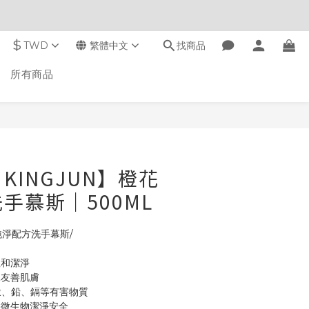
$
TWD
繁體中文
找商品
所有商品
立即購買
KINGJUN】橙花
手慕斯｜500ML
 純淨配方洗手幕斯/
溫和潔淨
水友善肌膚
汞、鉛、鎘等有害物質
保微生物潔淨安全