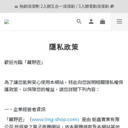
🧽 熱銷清潔劑 2入贈五合一清潔刷 / 3入贈電動清潔刷 🎁
🎊夏末狂歡節限定優惠🎊︱全館滿 $3,000現折$200
🎊夏末狂歡節限定優惠🎊︱全館滿 $3,000現折$200
隱私政策
歡迎光臨「藏野匠」
為了讓您能夠安心使用本網站，特此向您說明相關隱私權保
護政策，以保障您的權益，請您詳閱下列內容：
一、企業經營者資訊
「藏野匠」（
是由 鉑鑫實業有限
www.lmg-shop.com）
公司 所經營之電子商務網站，依本服務條款及本網站其他