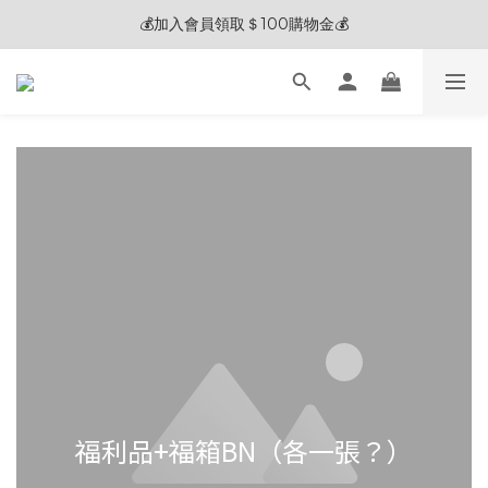
🎊夏末狂歡節限定優惠🎊︱全館滿 $3,000現折$200
💰加入會員領取＄100購物金💰
🧽 熱銷清潔劑 2入贈五合一清潔刷 / 3入贈電動清潔刷 🎁
🎊夏末狂歡節限定優惠🎊︱全館滿 $3,000現折$200
福利品+福箱BN（各一張？）