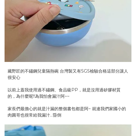
藏野匠的不鏽鋼兒童隔熱碗 台灣製又有SGS檢驗合格這部分讓人
很安心
以前上蓋我使用過不鏽鋼、食品級PP，就是沒用過矽膠材質
的，為什麼呢!!為我怕會漏汁阿~~
家長們最擔心的就是汁漏的整個書包都是阿~ 就連我們家國小的
肉圓哥也很常給我漏汁…昏倒