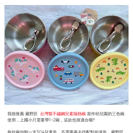
我很推薦 藏野匠
台灣製不鏽鋼兒童隔熱碗
當作幼兒園的三色碗
使用，上國小只需要帶1~2碗，這款也很適合喔!!
每款碗均附一支304兒童匙，不需要再去找配對的湯匙，藏野匠