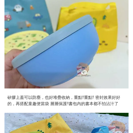
矽膠上蓋可以防塵，也好堆疊收納，重點!!重點!! 密封效果好好
的，再搭配童趣便當袋 層層保護!!書包內的書本都不怕沾汁了