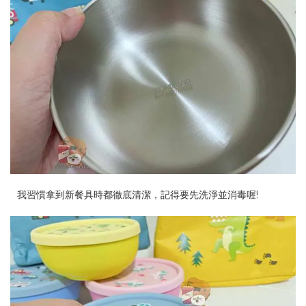
我習慣拿到新餐具時都徹底清潔，記得要先洗淨並消毒喔!