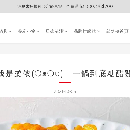
🎊夏末狂歡節限定優惠🎊︱全館滿 $3,000現折$200
🎊夏末狂歡節限定優惠🎊︱全館滿 $3,000現折$200
💰加入會員領取＄100購物金💰
鍋具
餐廚小物
居家清潔
品牌旗艦館
部落格首頁
🧽 熱銷清潔劑 2入贈五合一清潔刷 / 3入贈電動清潔刷 🎁
🎊夏末狂歡節限定優惠🎊︱全館滿 $3,000現折$200
我是柔依(❍ᴥ❍ʋ)｜一鍋到底糖醋
2021-10-04