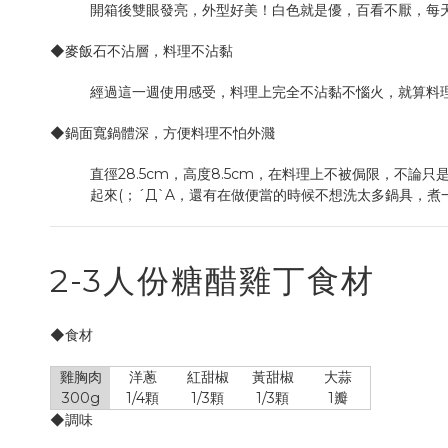
開箱後雙眼發亮，外型好美！白色就是優，百看不厭，每天煮飯
◆麥飯石不沾層，料理不沾黏
經過這一週使用感受，料理上完全不沾黏不惱火，就算料理完鍋
◆鍋面寬鍋體深，方便料理不怕外濺
直徑28.5cm，高度8.5cm，在料理上不被侷限，
2-3人份糖醋雞丁食材
◆食材
雞胸肉
洋蔥
紅甜椒
黃甜椒
大蒜
300g
1/4顆
1/3顆
1/3顆
1瓣
◆調味