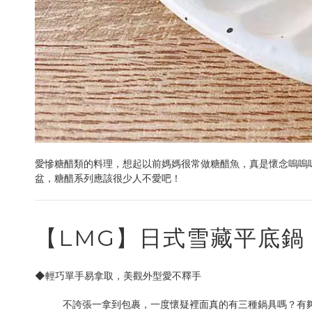
愛慘糖醋類的料理，想起以前媽媽很常做糖醋魚，真是懷念嗚嗚嗚…
盆，糖醋系列應該很少人不愛吧！
【LMG】日式雪藏平底
◆輕巧單手易拿取，美觀外型愛不釋手
不誇張一拿到包裹，一度懷疑裡面真的有三種鍋具嗎？有