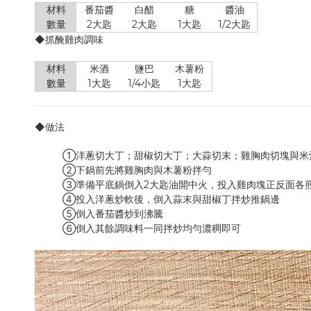
材料
番茄醬
白醋
糖
醬油
數量
2大匙
2大匙
1大匙
1/2大匙
◆抓醃雞肉調味
材料
米酒
鹽巴
木薯粉
數量
1大匙
1/4小匙
1大匙
◆做法
①洋蔥切大丁；甜椒切大丁；大蒜切末；雞胸肉切塊與米
②下鍋前先將雞胸肉與木薯粉拌勻
③準備平底鍋倒入2大匙油開中火，投入雞肉塊正反面各
④投入洋蔥炒軟後，倒入蒜末與甜椒丁拌炒推鍋邊
⑤倒入番茄醬炒到沸騰
⑥倒入其餘調味料一同拌炒均勻濃稠即可