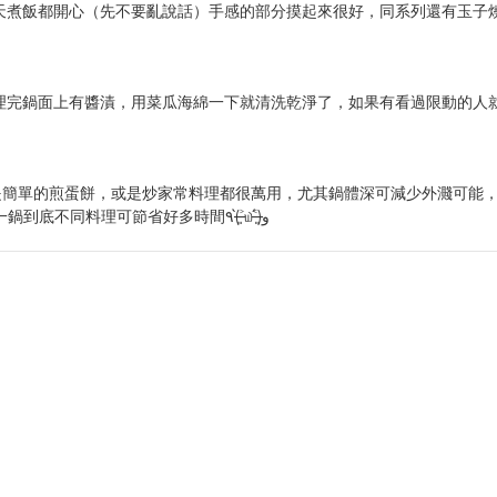
都開心（先不要亂說話）手感的部分摸起來很好，同系列還有玉子燒鍋跟雪平鍋
面上有醬漬，用菜瓜海綿一下就清洗乾淨了，如果有看過限動的人就知道，用廚
不論只是簡單的煎蛋餅，或是炒家常料理都很萬用，尤其鍋體深可減少外濺可
起來(；´Д`A，還有在做便當的時候不想洗太多鍋具，煮一鍋到底不同料理可節省好多時間٩(˃̶͈̀௰˂̶͈́)و