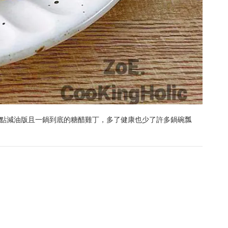
就來點減油版且一鍋到底的糖醋雞丁，多了健康也少了許多鍋碗瓢