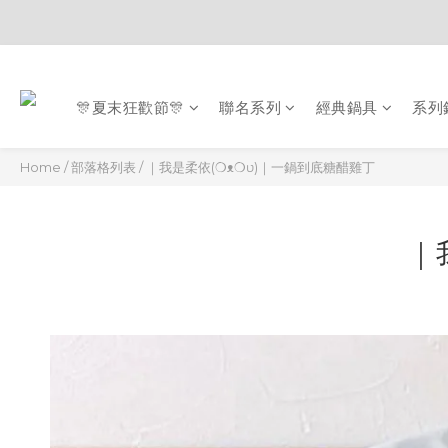
🎊夏末狂歡節🎊
聯名系列
經典鍋具
系列
Home
/
部落格列表
/
｜我是柔依(❍ᴥ❍ʋ)｜一鍋到底糖醋雞丁
｜