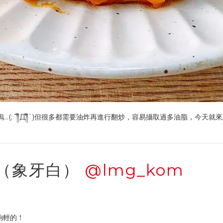
(;´༎ຶД༎ຶ`)但很多都需要油炸再進行翻炒，容易攝取過多油脂，今天
鍋（象牙白）
@lmg_kom
夠輕的！