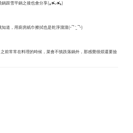
之後也會分享(⁎⁍̴̛ᴗ⁍̴̛⁎)
房紙巾擦拭也是乾淨溜溜(˶‾᷄ ⁻̫ ‾᷅˵)
能，之前常常在料理的時候，菜會不慎跌落鍋外，那感覺很煩還要撿