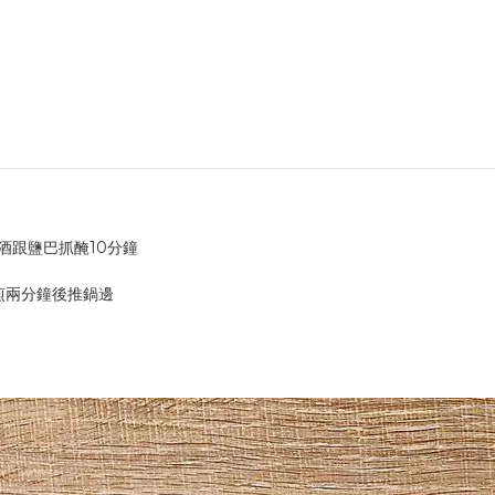
酒跟鹽巴抓醃10分鐘
煎兩分鐘後推鍋邊