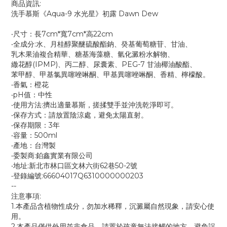
商品資訊:
洗手慕斯《Aqua-9 水光星》初露 Dawn Dew
‧尺寸：長7cm*寬7cm*高22cm
‧全成分:水、月桂醇聚醚硫酸酯鈉、癸基葡萄糖苷、甘油、
乳木果油複合精華、糖基海藻糖、氫化澱粉水解物、
繖花醇(IPMP)、丙二醇、尿囊素、PEG-7 甘油椰油酸酯、
苯甲醇、甲基氯異噻唑啉酮、甲基異噻唑啉酮、香精、檸檬酸。
‧香氣：橙花
‧pH值：中性
‧使用方法:擠出適量慕斯，搓揉雙手並沖洗乾淨即可。
‧保存方式：請放置陰涼處，避免太陽直射。
‧保存期限：3年
‧容量：500ml
‧產地：台灣製
‧委製商:鉑鑫實業有限公司
‧地址:新北市林口區文林六街62巷50-2號
‧登錄編號:66604017Q6310000000203
--
注意事項:
1.本產品含植物性成分，勿加水稀釋，沉澱屬自然現象，請安心使
用。
2.本產品僅供外用並非食品，請置於孩童無法接觸的地方，避免誤