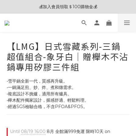
🎊夏末狂歡節限定優惠🎊︱全館滿 $3,000現折$200
🧽 熱銷清潔劑 2入贈五合一清潔刷 / 3入贈電動清潔刷 🎁
🎊夏末狂歡節限定優惠🎊︱全館滿 $3,000現折$200
【LMG】日式雪藏系列-三鍋
超值組合-象牙白｜贈櫸木不沾
鍋專用矽膠三件組
•雪平鍋全新一代，質感再升級。
•一鍋滿足煎、炒、炸、煮和燉需求。
•複底設計不挑爐，適用所有爐具。
•櫸木配件獨家設計，握感舒適、輕鬆料理。
•經過SGS檢驗合格，不含PFOA&PFOS。
Until
08/19 16:00
8月 全館滿999免運 限時10天 on