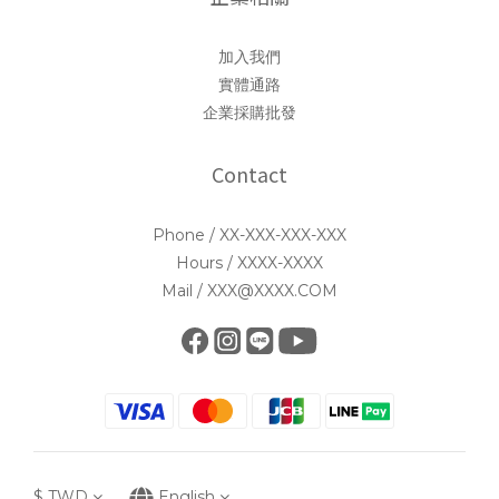
加入我們
實體通路
企業採購批發
Contact
Phone / XX-XXX-XXX-XXX
Hours / XXXX-XXXX
Mail / XXX@XXXX.COM
$
TWD
English