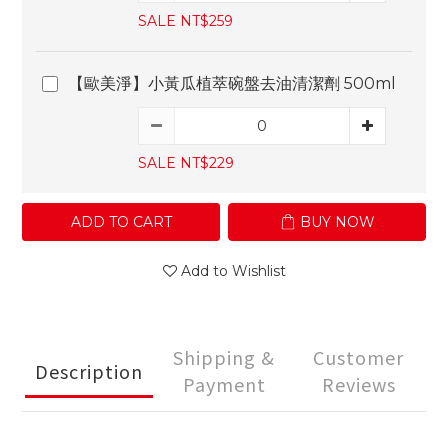
SALE NT$259
【歐美淨】小黃瓜植萃碗盤去油清潔劑 500ml
SALE NT$229
ADD TO CART
BUY NOW
Add to Wishlist
Shipping &
Customer
Description
Payment
Reviews