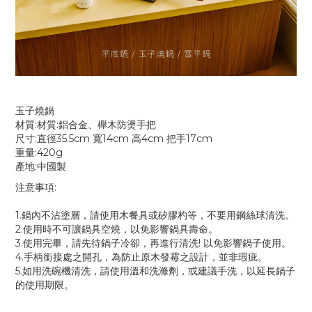
玉子燒鍋
材質:材質:鋁合金、櫸木防燙手把
尺寸:直徑35.5cm 寬14cm 高4cm 把手17cm
重量:420g
產地:中國製
注意事項:
1.鍋內不沾塗層，請使用木餐具或矽膠杓等，不要用鋼絲球清洗。
2.使用時不可讓鍋具空燒，以免影響鍋具壽命。
3.使用完畢，請先待鍋子冷卻，再進行清洗! 以免影響鍋子使用。
4.手柄銜接處之開孔，為防止原木發霉之設計，並非瑕疵。
5.如用洗碗機清洗，請使用溫和洗滌劑，或建議手洗，以延長鍋子
的使用期限。