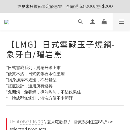
🎊夏末狂歡節限定優惠🎊︱全館滿 $3,000現折$200
🎊夏末狂歡節限定優惠🎊︱全館滿 $3,000現折$200
💰加入會員領取＄100購物金💰
🧽 熱銷清潔劑 2入贈五合一清潔刷 / 3入贈電動清潔刷 🎁
【LMG】日式雪藏玉子燒鍋-
🎊夏末狂歡節限定優惠🎊︱全館滿 $3,000現折$200
象牙白/曜岩黑
*日式雪藏系列，質感升級上市!
*優質不沾，日式麥飯石水性塗層
*鍋身加厚不捲邊，不易變型
*複底設計，適用所有爐具!
*免開鍋，免養鍋，導熱均勻，不沾效果佳
*一體成型無鉚釘，清洗方便不卡髒汙
Until
08/31 16:00
\ 夏末狂歡節 / - 雪藏系列任選85折 on
selected products